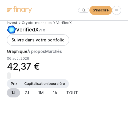
S'inscrire
Invest
Crypto-monnaies
VerifiedX
VerifiedX
VFX
Suivre dans votre portfolio
Graphique
À propos
Marchés
06 août 2026
42,37 €
-
Prix
Capitalisation boursière
1J
7J
1M
1A
TOUT