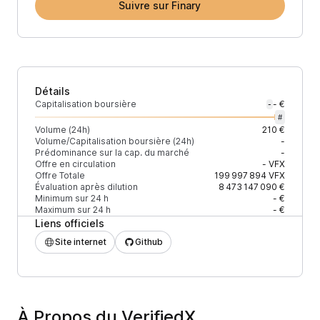
Suivre sur Finary
Détails
Capitalisation boursière
- €
-
#
Volume (24h)
210 €
Volume/Capitalisation boursière (24h)
-
Prédominance sur la cap. du marché
-
Offre en circulation
-
VFX
Offre Totale
199 997 894
VFX
Évaluation après dilution
8 473 147 090 €
Minimum sur 24 h
- €
Maximum sur 24 h
- €
Liens officiels
Site internet
Github
À Propos du VerifiedX