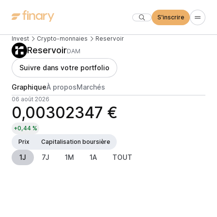
S'inscrire
Invest
Crypto-monnaies
Reservoir
Reservoir
DAM
Suivre dans votre portfolio
Graphique
À propos
Marchés
06 août 2026
0,00302347 €
+0,44 %
Prix
Capitalisation boursière
1J
7J
1M
1A
TOUT