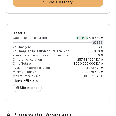
Suivre sur Finary
Détails
Capitalisation boursière
778 679 €
+0,44 %
#
2958
Volume (24h)
804 €
Volume/Capitalisation boursière (24h)
0,10 %
Prédominance sur la cap. du marché
0 %
Offre en circulation
257 544 561
DAM
Offre Totale
1 000 000 000
DAM
Évaluation après dilution
3 023 472 €
Minimum sur 24 h
0,00276639 €
Maximum sur 24 h
0,00302946 €
Liens officiels
Site internet
À Propos du Reservoir