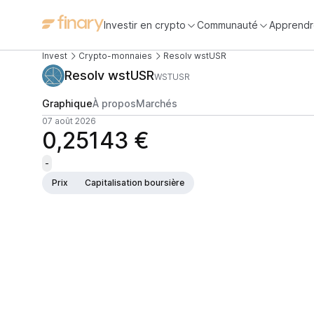
Investir en crypto
Communauté
Apprendr
Invest
Crypto-monnaies
Resolv wstUSR
Resolv wstUSR
WSTUSR
Graphique
À propos
Marchés
07 août 2026
0,25143 €
-
Prix
Capitalisation boursière