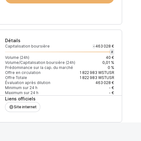
Détails
Capitalisation boursière
463 028 €
-
#
Volume (24h)
40 €
Volume/Capitalisation boursière (24h)
0,01 %
Prédominance sur la cap. du marché
0 %
Offre en circulation
1 822 983
WSTUSR
Offre Totale
1 822 983
WSTUSR
Évaluation après dilution
463 028 €
Minimum sur 24 h
- €
Maximum sur 24 h
- €
Liens officiels
Site internet