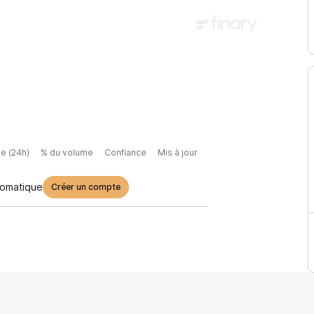
e (24h)
% du volume
Confiance
Mis à jour
tomatique
Créer un compte