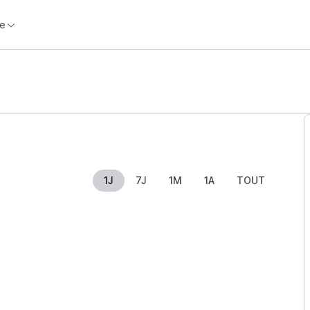
e
1J
7J
1M
1A
TOUT