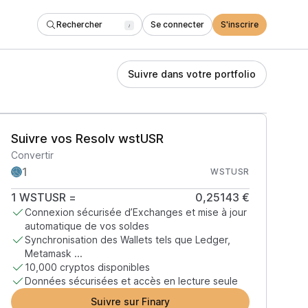
Rechercher
Se connecter
S'inscrire
/
Suivre dans votre portfolio
Suivre vos Resolv wstUSR
Convertir
WSTUSR
1
WSTUSR
=
0,25143 €
Connexion sécurisée d’Exchanges et mise à jour
automatique de vos soldes
Synchronisation des Wallets tels que Ledger,
Metamask ...
10,000 cryptos disponibles
Données sécurisées et accès en lecture seule
Suivre sur Finary