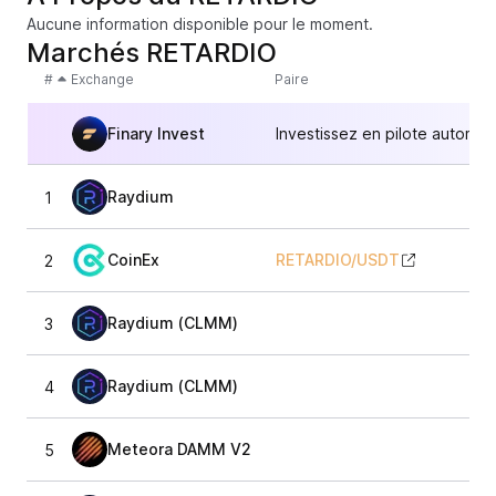
Aucune information disponible pour le moment.
Marchés RETARDIO
#
Exchange
Paire
Finary Invest
Investissez en pilote automat
Raydium
1
CoinEx
RETARDIO
/
USDT
2
Raydium (CLMM)
3
Raydium (CLMM)
4
Meteora DAMM V2
5