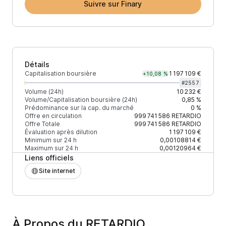
Suivre sur Finary
Détails
Capitalisation boursière
1 197 109 €
+10,08 %
#
2557
Volume (24h)
10 232 €
Volume/Capitalisation boursière (24h)
0,85 %
Prédominance sur la cap. du marché
0 %
Offre en circulation
999 741 586
RETARDIO
Offre Totale
999 741 586
RETARDIO
Évaluation après dilution
1 197 109 €
Minimum sur 24 h
0,00108814 €
Maximum sur 24 h
0,00120964 €
Liens officiels
Site internet
À Propos du RETARDIO