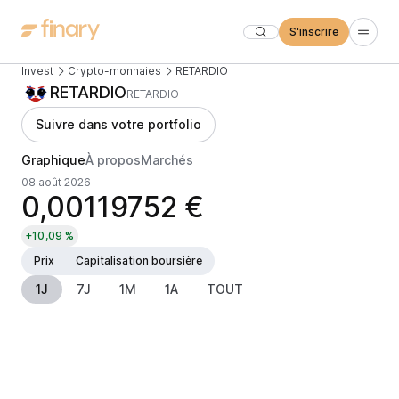
S'inscrire
Invest
Crypto-monnaies
RETARDIO
RETARDIO
RETARDIO
Suivre dans votre portfolio
Graphique
À propos
Marchés
08 août 2026
0,00119752 €
+10,09 %
Prix
Capitalisation boursière
1J
7J
1M
1A
TOUT