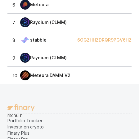
Meteora
6
Raydium (CLMM)
7
stabble
6OGZHHZDRQR9PGV6HZ2M
8
Raydium (CLMM)
9
Meteora DAMM V2
10
PRODUIT
Portfolio Tracker
Investir en crypto
Finary Plus