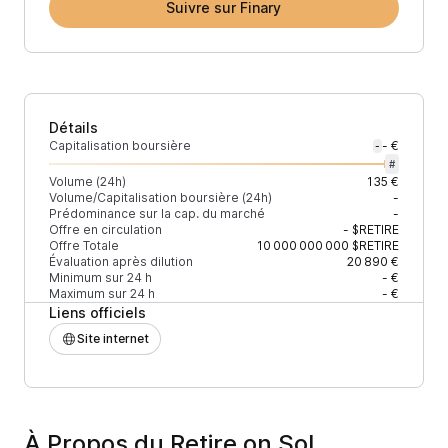
Suivre sur Finary
Détails
Capitalisation boursière
- €
-
#
Volume (24h)
135 €
Volume/Capitalisation boursière (24h)
-
Prédominance sur la cap. du marché
-
Offre en circulation
-
$RETIRE
Offre Totale
10 000 000 000
$RETIRE
Évaluation après dilution
20 890 €
Minimum sur 24 h
- €
Maximum sur 24 h
- €
Liens officiels
Site internet
À Propos du Retire on Sol