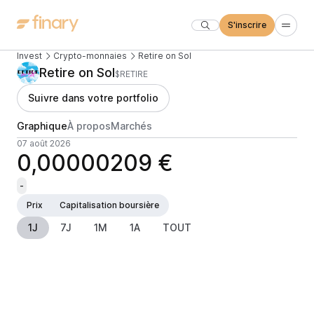
S'inscrire
Invest
Crypto-monnaies
Retire on Sol
Retire on Sol
$RETIRE
Suivre dans votre portfolio
Graphique
À propos
Marchés
07 août 2026
0,00000209 €
-
Prix
Capitalisation boursière
1J
7J
1M
1A
TOUT