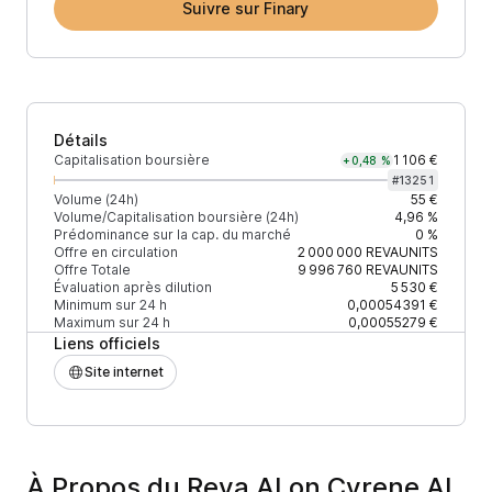
Suivre sur Finary
Détails
Capitalisation boursière
1 106 €
+0,48 %
#
13251
Volume (24h)
55 €
Volume/Capitalisation boursière (24h)
4,96 %
Prédominance sur la cap. du marché
0 %
Offre en circulation
2 000 000
REVAUNITS
Offre Totale
9 996 760
REVAUNITS
Évaluation après dilution
5 530 €
Minimum sur 24 h
0,00054391 €
Maximum sur 24 h
0,00055279 €
Liens officiels
Site internet
À Propos du Reva AI on Cyrene AI