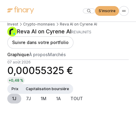
S'inscrire
Invest
Crypto-monnaies
Reva AI on Cyrene AI
Reva AI on Cyrene AI
REVAUNITS
Suivre dans votre portfolio
Graphique
À propos
Marchés
07 août 2026
0,00055325 €
+0,48 %
Prix
Capitalisation boursière
1J
7J
1M
1A
TOUT