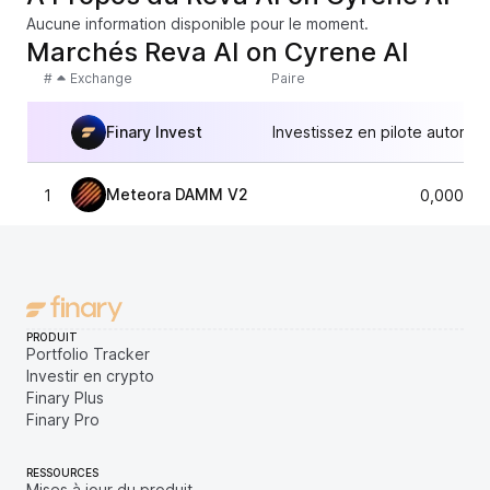
Aucune information disponible pour le moment.
Marchés Reva AI on Cyrene AI
#
Exchange
Paire
Finary Invest
Investissez en pilote automat
Meteora DAMM V2
1
0,000637
PRODUIT
Portfolio Tracker
Investir en crypto
Finary Plus
Finary Pro
RESSOURCES
Mises à jour du produit