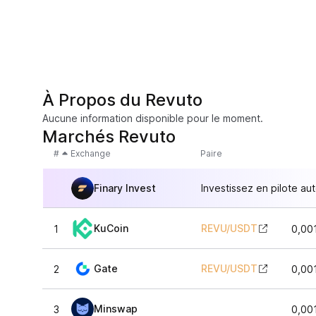
À Propos du Revuto
Aucune information disponible pour le moment.
Marchés Revuto
#
Exchange
Paire
Finary Invest
Investissez en pilote au
KuCoin
REVU
/
USDT
1
0,00
Gate
REVU
/
USDT
2
0,00
Minswap
3
0,00