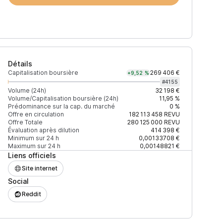
Détails
Capitalisation boursière
269 406 €
+9,52 %
#
4155
Volume (24h)
32 198 €
Volume/Capitalisation boursière (24h)
11,95 %
Prédominance sur la cap. du marché
0 %
)
% du volume
Confiance
Mis à jour
Offre en circulation
182 113 458
REVU
Offre Totale
280 125 000
REVU
Évaluation après dilution
414 398 €
Minimum sur 24 h
0,00133708 €
Maximum sur 24 h
0,00148821 €
Liens officiels
$
70,43 %
Récemment
ÉLEVÉE
Site internet
Social
$
29,52 %
Récemment
ÉLEVÉE
Reddit
$
0,05 %
Récemment
ÉLEVÉE