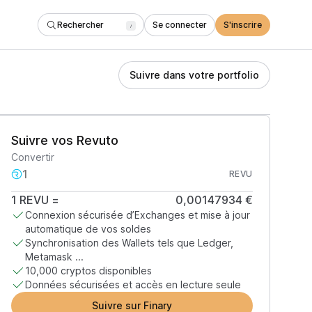
Rechercher
Se connecter
S'inscrire
/
Suivre dans votre portfolio
Suivre vos Revuto
Convertir
REVU
1
REVU
=
0,00147934 €
Connexion sécurisée d’Exchanges et mise à jour
automatique de vos soldes
Synchronisation des Wallets tels que Ledger,
Metamask ...
10,000 cryptos disponibles
Données sécurisées et accès en lecture seule
Suivre sur Finary