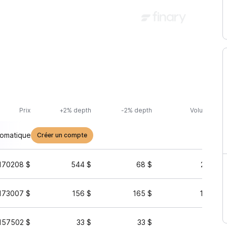
Prix
+2% depth
-2% depth
Volume (24h
tomatique
Créer un compte
170208 $
544 $
68 $
26 217 
173007 $
156 $
165 $
10 987 
157502 $
33 $
33 $
19 