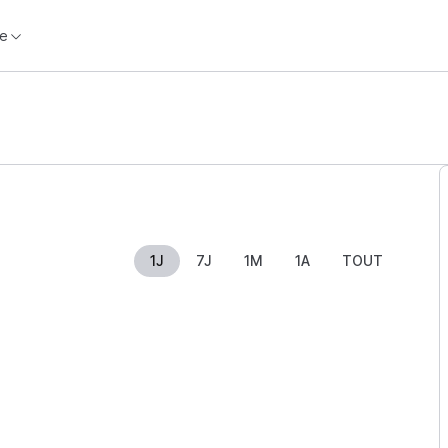
e
1J
7J
1M
1A
TOUT