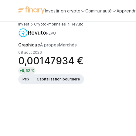
Investir en crypto
Communauté
Apprendr
Invest
Crypto-monnaies
Revuto
Revuto
REVU
Graphique
À propos
Marchés
08 août 2026
0,00147934 €
+9,52 %
Prix
Capitalisation boursière