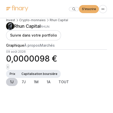
S'inscrire
Invest
Crypto-monnaies
Rhun Capital
Rhun Capital
RHUN
Suivre dans votre portfolio
Graphique
À propos
Marchés
09 août 2026
0,0000098 €
-
Prix
Capitalisation boursière
1J
7J
1M
1A
TOUT