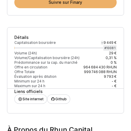
Suivre sur Finary
Détails
Capitalisation boursière
9 449 €
-
#
10081
Volume (24h)
29 €
Volume/Capitalisation boursière (24h)
0,31 %
Prédominance sur la cap. du marché
0 %
Offre en circulation
964 684 430
RHUN
Offre Totale
999 746 088
RHUN
Évaluation après dilution
9 793 €
Minimum sur 24 h
- €
Maximum sur 24 h
- €
Liens officiels
Site internet
Github
À Propos du Rhun Capital