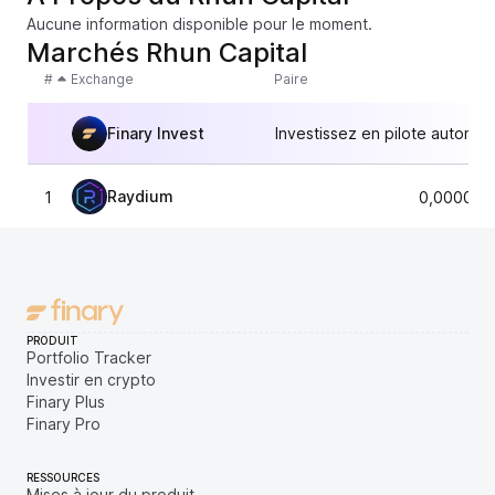
Aucune information disponible pour le moment.
Marchés Rhun Capital
#
Exchange
Paire
Finary Invest
Investissez en pilote automat
Raydium
1
0,000011
PRODUIT
Portfolio Tracker
Investir en crypto
Finary Plus
Finary Pro
RESSOURCES
Mises à jour du produit