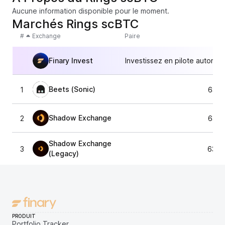
Aucune information disponible pour le moment.
Marchés Rings scBTC
#
Exchange
Paire
Finary Invest
Investissez en pilote automat
Beets (Sonic)
1
63 9
Shadow Exchange
2
63 9
Shadow Exchange
3
63 5
(Legacy)
PRODUIT
Portfolio Tracker