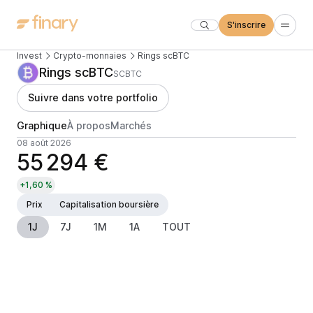
S'inscrire
Invest
Crypto-monnaies
Rings scBTC
Rings scBTC
SCBTC
Suivre dans votre portfolio
Graphique
À propos
Marchés
08 août 2026
55 294 €
+1,60 %
Prix
Capitalisation boursière
1J
7J
1M
1A
TOUT