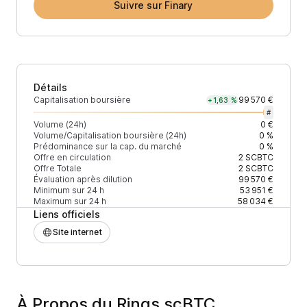
Suivre sur Finary
Détails
Capitalisation boursière
99 570 €
+1,63 %
#
Volume (24h)
0 €
Volume/Capitalisation boursière (24h)
0 %
Prédominance sur la cap. du marché
0 %
Offre en circulation
2
SCBTC
Offre Totale
2
SCBTC
Évaluation après dilution
99 570 €
Minimum sur 24 h
53 951 €
Maximum sur 24 h
58 034 €
Liens officiels
Site internet
À Propos du Rings scBTC