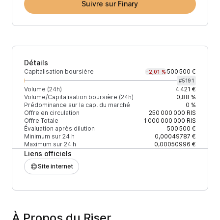
Suivre sur Finary
Détails
Capitalisation boursière
500 500 €
-2,01 %
#
5191
Volume (24h)
4 421 €
Volume/Capitalisation boursière (24h)
0,88 %
Prédominance sur la cap. du marché
0 %
Offre en circulation
250 000 000
RIS
Offre Totale
1 000 000 000
RIS
Évaluation après dilution
500 500 €
Minimum sur 24 h
0,00049787 €
Maximum sur 24 h
0,00050996 €
Liens officiels
Site internet
À Propos du Riser