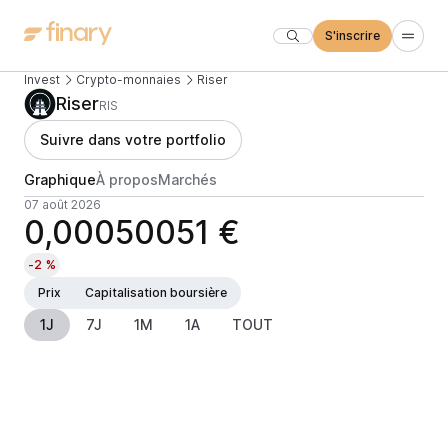
S'inscrire
Invest
Crypto-monnaies
Riser
Riser
RIS
Suivre dans votre portfolio
Graphique
À propos
Marchés
07 août 2026
0,00050051 €
-2 %
Prix
Capitalisation boursière
1J
7J
1M
1A
TOUT