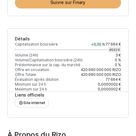
Suivre sur Finary
Détails
Capitalisation boursière
77 664 €
+0,35 %
#
5928
Volume (24h)
3 €
Volume/Capitalisation boursière (24h)
0 %
Prédominance sur la cap. du marché
0 %
Offre en circulation
420 690 000 000
RIZO
Offre Totale
420 690 000 000
RIZO
Évaluation après dilution
77 664 €
Minimum sur 24 h
0,0000002 €
Maximum sur 24 h
0,0000002 €
Liens officiels
Site internet
À Propos du Rizo