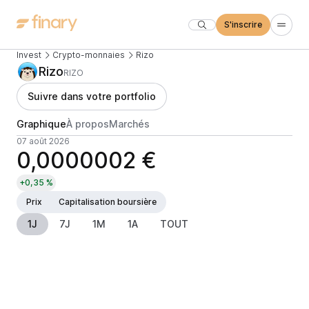
S'inscrire
Invest
Crypto-monnaies
Rizo
Rizo
RIZO
Suivre dans votre portfolio
Graphique
À propos
Marchés
07 août 2026
0,0000002 €
+0,35 %
Prix
Capitalisation boursière
1J
7J
1M
1A
TOUT