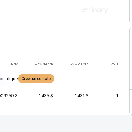
Prix
+2% depth
-2% depth
Volume (24h
tomatique
Créer un compte
009259 $
1 435 $
1 431 $
15 869 