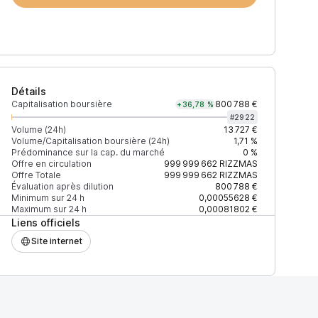
Détails
Capitalisation boursière
800 788 €
+36,78 %
#
2922
Volume (24h)
13 727 €
Volume/Capitalisation boursière (24h)
1,71 %
Prédominance sur la cap. du marché
0 %
)
% du volume
Confiance
Mis à jour
Offre en circulation
999 999 662
RIZZMAS
Offre Totale
999 999 662
RIZZMAS
Évaluation après dilution
800 788 €
Minimum sur 24 h
0,00055628 €
Maximum sur 24 h
0,00081802 €
Liens officiels
$
100 %
Récemment
ÉLEVÉE
Site internet