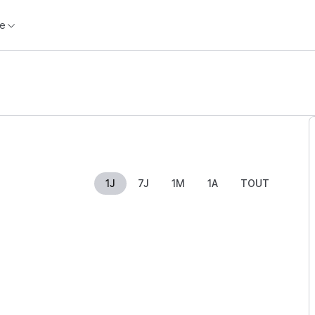
e
1J
7J
1M
1A
TOUT