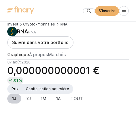
S'inscrire
Invest
Crypto-monnaies
RNA
RNA
RNA
Suivre dans votre portfolio
Graphique
À propos
Marchés
07 août 2026
0,000000000001 €
+1,01 %
Prix
Capitalisation boursière
1J
7J
1M
1A
TOUT