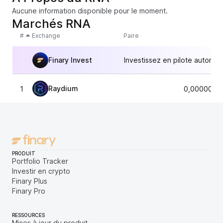
Aucune information disponible pour le moment.
Marchés RNA
#
Exchange
Paire
Finary Invest
Investissez en pilote automat
Raydium
1
0,0000000
PRODUIT
Portfolio Tracker
Investir en crypto
Finary Plus
Finary Pro
RESSOURCES
Mises à jour du produit