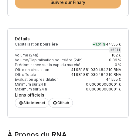
Suivre sur Finary
Détails
Capitalisation boursière
44 555 €
+1,01 %
#
6911
Volume (24h)
162 €
Volume/Capitalisation boursière (24h)
0,36 %
Prédominance sur la cap. du marché
0 %
Offre en circulation
41 981 881 030 484 210
RNA
Offre Totale
41 981 881 030 484 210
RNA
Évaluation après dilution
44 555 €
Minimum sur 24 h
0,000000000001 €
Maximum sur 24 h
0,000000000001 €
Liens officiels
Site internet
Github
À Propos du RNA