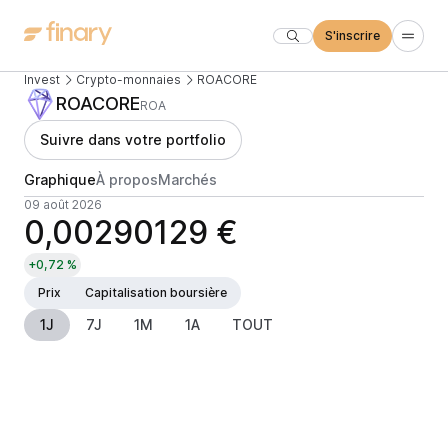
S'inscrire
Invest
Crypto-monnaies
ROACORE
ROACORE
ROA
Suivre dans votre portfolio
Graphique
À propos
Marchés
09 août 2026
0,00290129 €
+0,72 %
Prix
Capitalisation boursière
1J
7J
1M
1A
TOUT