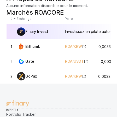
Aucune information disponible pour le moment.
Marchés ROACORE
#
Exchange
Paire
Finary Invest
Investissez en pilote automat
Bithumb
ROA
/
KRW
1
0,003338
Gate
ROA
/
USDT
2
0,00333
GoPax
ROA
/
KRW
3
0,0033478
PRODUIT
Portfolio Tracker