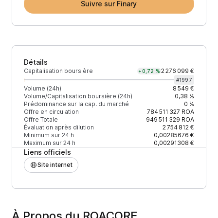
Suivre sur Finary
Détails
Capitalisation boursière
2 276 099 €
+0,72 %
#
1997
Volume (24h)
8 549 €
Volume/Capitalisation boursière (24h)
0,38 %
Prédominance sur la cap. du marché
0 %
Offre en circulation
784 511 327
ROA
Offre Totale
949 511 329
ROA
Évaluation après dilution
2 754 812 €
Minimum sur 24 h
0,00285676 €
Maximum sur 24 h
0,00291308 €
Liens officiels
Site internet
À Propos du ROACORE