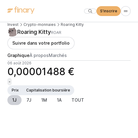
S'inscrire
Invest
Crypto-monnaies
Roaring Kitty
Roaring Kitty
ROAR
Suivre dans votre portfolio
Graphique
À propos
Marchés
06 août 2026
0,00001488 €
-
Prix
Capitalisation boursière
1J
7J
1M
1A
TOUT