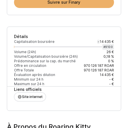
Suivre sur Finary
Détails
Capitalisation boursière
14 435 €
-
#
9100
Volume (24h)
26 €
Volume/Capitalisation boursière (24h)
0,18 %
Prédominance sur la cap. du marché
0 %
Offre en circulation
970 126 187
ROAR
Offre Totale
970 126 187
ROAR
Évaluation après dilution
14 435 €
Minimum sur 24 h
- €
Maximum sur 24 h
- €
Liens officiels
Site internet
À Propos du Roaring Kitty