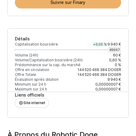
Suivre sur Finary
Détails
Capitalisation boursière
9 940 €
+0,05 %
#
9947
Volume (24h)
60 €
Volume/Capitalisation boursière (24h)
0,60 %
Prédominance sur la cap. du marché
0 %
Offre en circulation
144 520 466 384
DOGER
Offre Totale
144 520 466 384
DOGER
Évaluation après dilution
9 940 €
Minimum sur 24 h
0,00000007 €
Maximum sur 24 h
0,00000007 €
Liens officiels
Site internet
À Propos du Robotic Doge