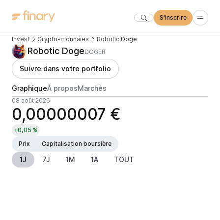
S'inscrire
Invest
Crypto-monnaies
Robotic Doge
Robotic Doge
DOGER
Suivre dans votre portfolio
Graphique
À propos
Marchés
08 août 2026
0,00000007 €
+0,05 %
Prix
Capitalisation boursière
1J
7J
1M
1A
TOUT