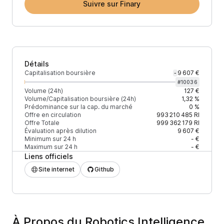
Suivre sur Finary
Détails
Capitalisation boursière
9 607 €
-
#
10036
Volume (24h)
127 €
Volume/Capitalisation boursière (24h)
1,32 %
Prédominance sur la cap. du marché
0 %
Offre en circulation
993 210 485
RI
Offre Totale
999 362 179
RI
Évaluation après dilution
9 607 €
Minimum sur 24 h
- €
Maximum sur 24 h
- €
Liens officiels
Site internet
Github
À Propos du Robotics Intelligence