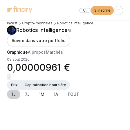
S'inscrire
Invest
Crypto-monnaies
Robotics Intelligence
Robotics Intelligence
RI
Suivre dans votre portfolio
Graphique
À propos
Marchés
09 août 2026
0,00000961 €
-
Prix
Capitalisation boursière
1J
7J
1M
1A
TOUT