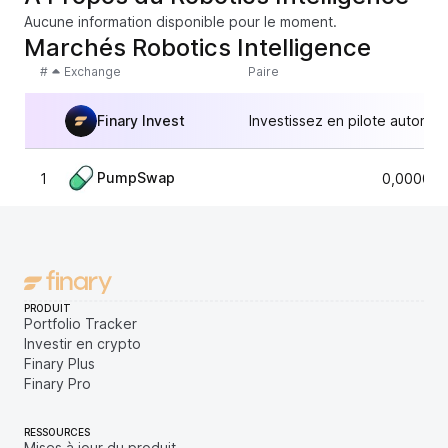
Aucune information disponible pour le moment.
Marchés Robotics Intelligence
#
Exchange
Paire
Finary Invest
Investissez en pilote automat
PumpSwap
1
0,000011
PRODUIT
Portfolio Tracker
Investir en crypto
Finary Plus
Finary Pro
RESSOURCES
Mises à jour du produit