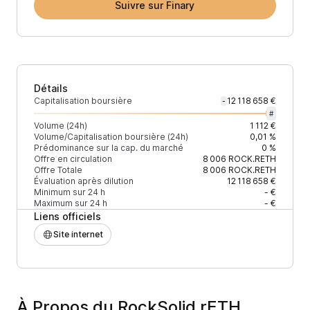
Suivre sur Finary
Détails
Capitalisation boursière
12 118 658 €
-
#
Volume (24h)
1 112 €
Volume/Capitalisation boursière (24h)
0,01 %
Prédominance sur la cap. du marché
0 %
Offre en circulation
8 006
ROCK.RETH
Offre Totale
8 006
ROCK.RETH
Évaluation après dilution
12 118 658 €
Minimum sur 24 h
- €
Maximum sur 24 h
- €
Liens officiels
Site internet
À Propos du RockSolid rETH