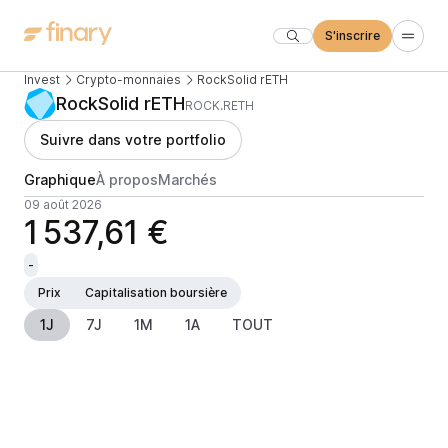
S'inscrire
Invest
Crypto-monnaies
RockSolid rETH
RockSolid rETH
ROCK.RETH
Suivre dans votre portfolio
Graphique
À propos
Marchés
09 août 2026
1 537,61 €
-
Prix
Capitalisation boursière
1J
7J
1M
1A
TOUT