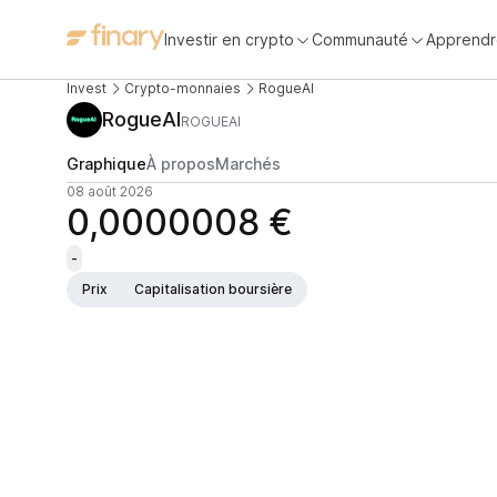
Investir en crypto
Communauté
Apprendr
Invest
Crypto-monnaies
RogueAI
RogueAI
ROGUEAI
Graphique
À propos
Marchés
08 août 2026
0,0000008 €
-
Prix
Capitalisation boursière