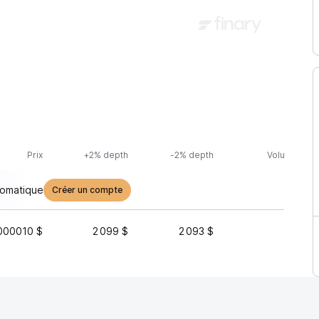
Prix
+2% depth
-2% depth
Volume (24h
tomatique
Créer un compte
000010 $
2 099 $
2 093 $
3 