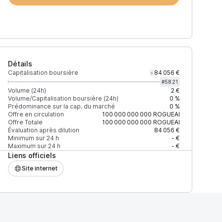
Détails
Capitalisation boursière
84 056 €
-
#
5821
Volume (24h)
2 €
Volume/Capitalisation boursière (24h)
0 %
Prédominance sur la cap. du marché
0 %
)
% du volume
Confiance
Mis à jour
Offre en circulation
100 000 000 000
ROGUEAI
Offre Totale
100 000 000 000
ROGUEAI
Évaluation après dilution
84 056 €
Minimum sur 24 h
- €
Maximum sur 24 h
- €
Liens officiels
$
100 %
Récemment
ÉLEVÉE
Site internet