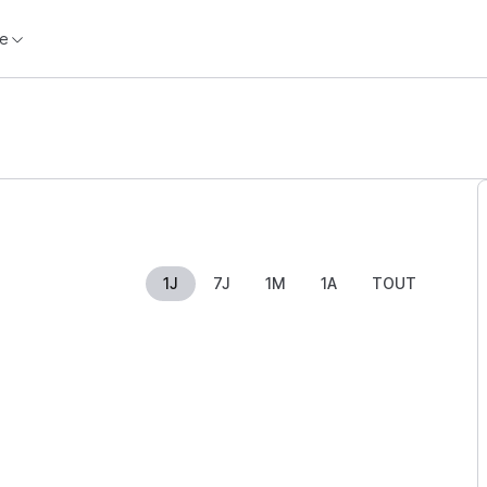
e
1J
7J
1M
1A
TOUT