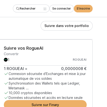
Rechercher
Se connecter
S'inscrire
/
Suivre dans votre portfolio
Suivre vos RogueAI
Convertir
ROGUEAI
1
ROGUEAI
=
0,0000008 €
Connexion sécurisée d’Exchanges et mise à jour
automatique de vos soldes
Synchronisation des Wallets tels que Ledger,
Metamask ...
10,000 cryptos disponibles
Données sécurisées et accès en lecture seule
Suivre sur Finary