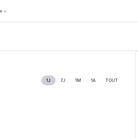
e
1J
7J
1M
1A
TOUT