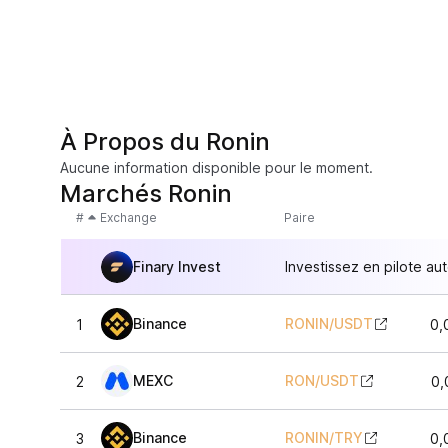
À Propos du Ronin
Aucune information disponible pour le moment.
Marchés Ronin
#
Exchange
Paire
Finary Invest
Investissez en pilote au
Binance
RONIN
/
USDT
1
0,
MEXC
RON
/
USDT
2
0,
Binance
RONIN
/
TRY
3
0,