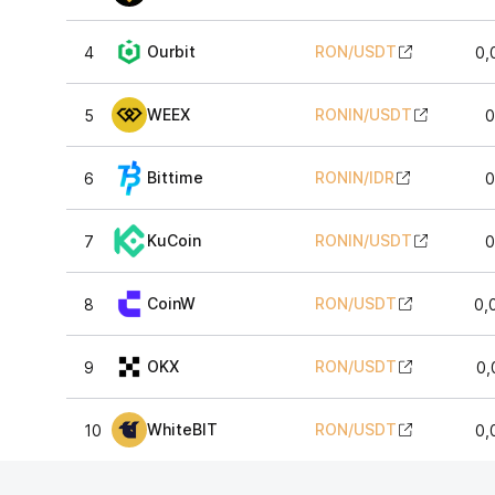
Ourbit
RON
/
USDT
4
0,
WEEX
RONIN
/
USDT
5
0
Bittime
RONIN
/
IDR
6
0
KuCoin
RONIN
/
USDT
7
0
CoinW
RON
/
USDT
8
0,
OKX
RON
/
USDT
9
0,
WhiteBIT
RON
/
USDT
10
0,