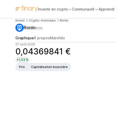
Investir en crypto
Communauté
Apprendr
Invest
Crypto-monnaies
Ronin
Ronin
RON
Graphique
À propos
Marchés
07 août 2026
0,04369841 €
+1,53 %
Prix
Capitalisation boursière