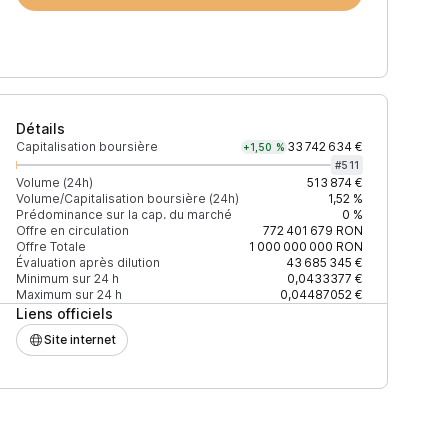
Détails
Capitalisation boursière
33 742 634 €
+1,50 %
#
511
Volume (24h)
513 874 €
Volume/Capitalisation boursière (24h)
1,52 %
Prédominance sur la cap. du marché
0 %
)
% du volume
Confiance
Mis à jour
Offre en circulation
772 401 679
RON
Offre Totale
1 000 000 000
RON
Évaluation après dilution
43 685 345 €
Minimum sur 24 h
0,0433377 €
Maximum sur 24 h
0,04487052 €
Liens officiels
$
35,05 %
Récemment
ÉLEVÉE
Site internet
$
12,16 %
Récemment
ÉLEVÉE
$
8,56 %
Récemment
ÉLEVÉE