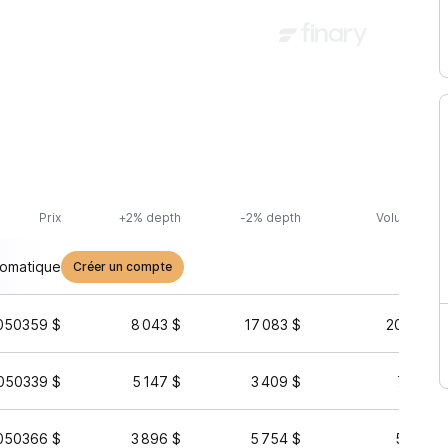
Prix
+2% depth
-2% depth
Volume (24h
tomatique
Créer un compte
050359 $
8 043 $
17 083 $
207 493 
050339 $
5 147 $
3 409 $
71 971 
050366 $
3 896 $
5 754 $
50 681 