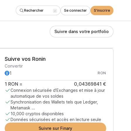
Rechercher
Se connecter
S'inscrire
/
Suivre dans votre portfolio
Suivre vos Ronin
Convertir
RON
1
RON
=
0,04369841 €
Connexion sécurisée d’Exchanges et mise à jour
automatique de vos soldes
Synchronisation des Wallets tels que Ledger,
Metamask ...
10,000 cryptos disponibles
Données sécurisées et accès en lecture seule
Suivre sur Finary