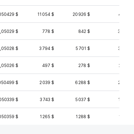
050429 $
11 054 $
20 926 $
44 413 
,05029 $
778 $
842 $
30 497 
,05028 $
3 794 $
5 701 $
30 442 
,05026 $
497 $
278 $
28 913 
050499 $
2 039 $
6 288 $
20 288 
050339 $
3 743 $
5 037 $
19 486 
050359 $
1 265 $
1 288 $
15 933 