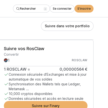
Rechercher
Se connecter
S'inscrire
/
Suivre dans votre portfolio
Suivre vos RosClaw
Convertir
ROSCLAW
1
ROSCLAW
=
0,00000564 €
Connexion sécurisée d’Exchanges et mise à jour
automatique de vos soldes
Synchronisation des Wallets tels que Ledger,
Metamask ...
10,000 cryptos disponibles
Données sécurisées et accès en lecture seule
Suivre sur Finary