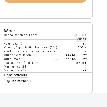
Détails
Capitalisation boursière
5 635 €
-
#
11051
Volume (24h)
3 €
Volume/Capitalisation boursière (24h)
0,05 %
Prédominance sur la cap. du marché
0 %
)
% du volume
Confiance
Mis à jour
Offre en circulation
999 802 444
ROSCLAW
Offre Totale
999 802 444
ROSCLAW
Évaluation après dilution
5 635 €
Minimum sur 24 h
- €
Maximum sur 24 h
- €
Liens officiels
$
100 %
Récemment
ÉLEVÉE
Site internet