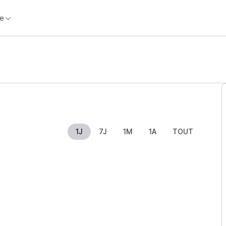
e
1J
7J
1M
1A
TOUT