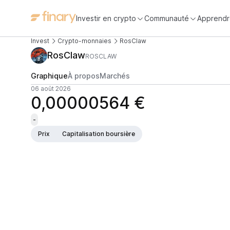
Investir en crypto
Communauté
Apprendr
Invest
Crypto-monnaies
RosClaw
RosClaw
ROSCLAW
Graphique
À propos
Marchés
06 août 2026
0,00000564 €
-
Prix
Capitalisation boursière