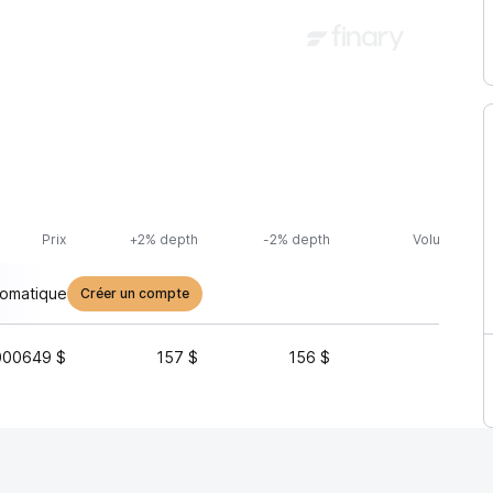
Prix
+2% depth
-2% depth
Volume (24h
tomatique
Créer un compte
000649 $
157 $
156 $
3 