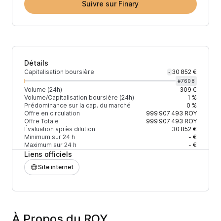
Suivre sur Finary
Détails
Capitalisation boursière
30 852 €
-
#
7608
Volume (24h)
309 €
Volume/Capitalisation boursière (24h)
1 %
Prédominance sur la cap. du marché
0 %
Offre en circulation
999 907 493
ROY
Offre Totale
999 907 493
ROY
Évaluation après dilution
30 852 €
Minimum sur 24 h
- €
Maximum sur 24 h
- €
Liens officiels
Site internet
À Propos du ROY