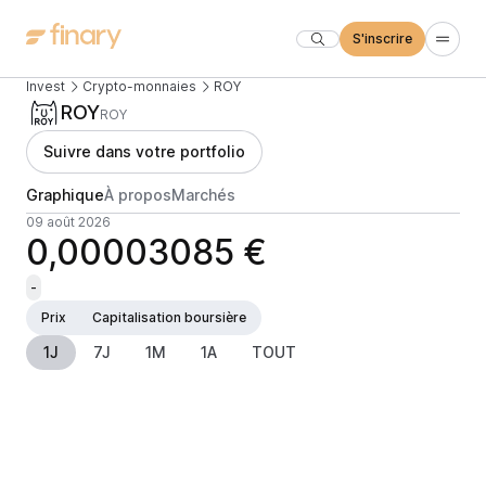
S'inscrire
Invest
Crypto-monnaies
ROY
ROY
ROY
Suivre dans votre portfolio
Graphique
À propos
Marchés
09 août 2026
0,00003085 €
-
Prix
Capitalisation boursière
1J
7J
1M
1A
TOUT