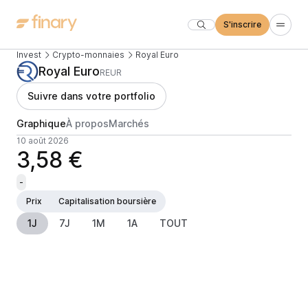
S'inscrire
Invest
Crypto-monnaies
Royal Euro
Royal Euro
REUR
Suivre dans votre portfolio
Graphique
À propos
Marchés
10 août 2026
3,58 €
-
Prix
Capitalisation boursière
1J
7J
1M
1A
TOUT