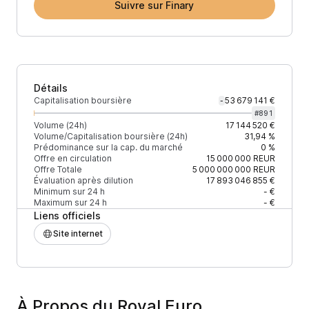
Suivre sur Finary
Détails
Capitalisation boursière
53 679 141 €
-
#
891
Volume (24h)
17 144 520 €
Volume/Capitalisation boursière (24h)
31,94 %
Prédominance sur la cap. du marché
0 %
Offre en circulation
15 000 000
REUR
Offre Totale
5 000 000 000
REUR
Évaluation après dilution
17 893 046 855 €
Minimum sur 24 h
- €
Maximum sur 24 h
- €
Liens officiels
Site internet
À Propos du Royal Euro