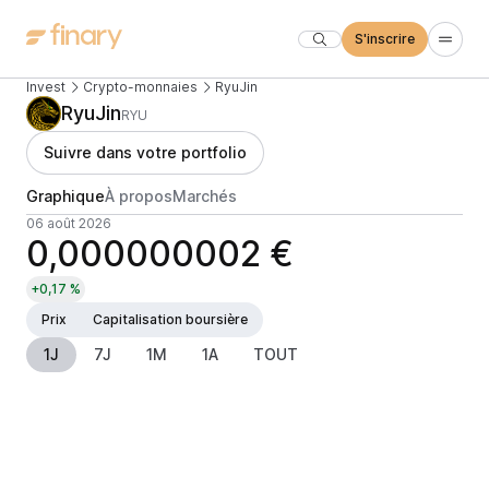
S'inscrire
Invest
Crypto-monnaies
RyuJin
RyuJin
RYU
Suivre dans votre portfolio
Graphique
À propos
Marchés
06 août 2026
0,000000002 €
+0,17 %
Prix
Capitalisation boursière
1J
7J
1M
1A
TOUT