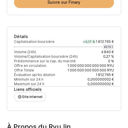
Suivre sur Finary
Détails
Capitalisation boursière
1 812 765 €
+0,17 %
#
2151
Volume (24h)
4 840 €
Volume/Capitalisation boursière (24h)
0,27 %
Prédominance sur la cap. du marché
0 %
Offre en circulation
1 000 000 000 000 000
RYU
Offre Totale
1 000 000 000 000 000
RYU
Évaluation après dilution
1 812 765 €
Minimum sur 24 h
0,000000002 €
Maximum sur 24 h
0,000000002 €
Liens officiels
Site internet
À Propos du RyuJin