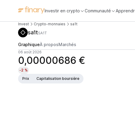
Investir en crypto
Communauté
Apprendr
Invest
Crypto-monnaies
sa1t
sa1t
SA1T
Graphique
À propos
Marchés
06 août 2026
0,00000686 €
-2 %
Prix
Capitalisation boursière