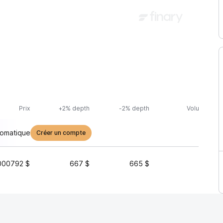
Prix
+2% depth
-2% depth
Volume (24h
tomatique
Créer un compte
000792 $
667 $
665 $
41 