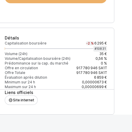
Détails
Capitalisation boursière
6 295 €
-2 %
#
10831
Volume (24h)
35 €
Volume/Capitalisation boursière (24h)
0,56 %
Prédominance sur la cap. du marché
0 %
)
% du volume
Confiance
Mis à jour
Offre en circulation
917 780 946
SA1T
Offre Totale
917 780 946
SA1T
Évaluation après dilution
6 859 €
Minimum sur 24 h
0,00000673 €
Maximum sur 24 h
0,00000699 €
Liens officiels
$
100 %
Récemment
ÉLEVÉE
Site internet