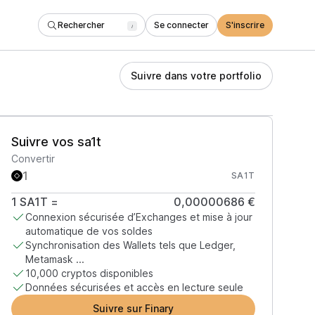
Rechercher
Se connecter
S'inscrire
/
Suivre dans votre portfolio
Suivre vos sa1t
Convertir
SA1T
1
SA1T
=
0,00000686 €
Connexion sécurisée d’Exchanges et mise à jour
automatique de vos soldes
Synchronisation des Wallets tels que Ledger,
Metamask ...
10,000 cryptos disponibles
Données sécurisées et accès en lecture seule
Suivre sur Finary