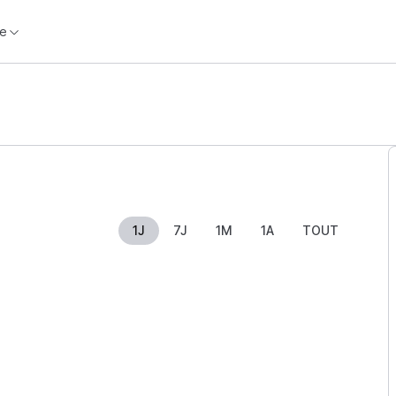
e
1J
7J
1M
1A
TOUT