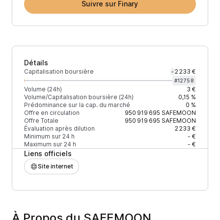
Suivre sur Finary
Détails
Capitalisation boursière
2 233 €
-
#
12758
Volume (24h)
3 €
Volume/Capitalisation boursière (24h)
0,15 %
Prédominance sur la cap. du marché
0 %
Offre en circulation
950 919 695
SAFEMOON
Offre Totale
950 919 695
SAFEMOON
Évaluation après dilution
2 233 €
Minimum sur 24 h
- €
Maximum sur 24 h
- €
Liens officiels
Site internet
À Propos du SAFEMOON