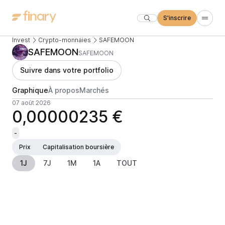
S'inscrire
Invest
Crypto-monnaies
SAFEMOON
SAFEMOON
SAFEMOON
Suivre dans votre portfolio
Graphique
À propos
Marchés
07 août 2026
0,00000235 €
-
Prix
Capitalisation boursière
1J
7J
1M
1A
TOUT