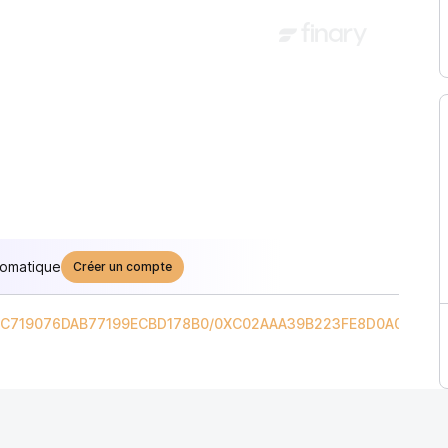
tomatique
Créer un compte
C719076DAB77199ECBD178B0
/
0XC02AAA39B223FE8D0A0E5C4