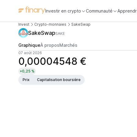
Investir en crypto
Communauté
Apprendr
Invest
Crypto-monnaies
SakeSwap
SakeSwap
SAKE
Graphique
À propos
Marchés
07 août 2026
0,00004548 €
+0,25 %
Prix
Capitalisation boursière