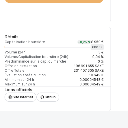
Détails
Capitalisation boursière
8 959 €
+0,25 %
#
10109
Volume (24h)
3 €
Volume/Capitalisation boursière (24h)
0,04 %
Prédominance sur la cap. du marché
0 %
Prix
+2% depth
Offre en circulation
196 991 655
SAKE
Offre Totale
231 407 605
SAKE
Évaluation après dilution
10 649 €
Minimum sur 24 h
0,00004548 €
Maximum sur 24 h
0,00004549 €
Liens officiels
F27EAD9083C756CC2
0,00005239 $
61 $
Site internet
Github