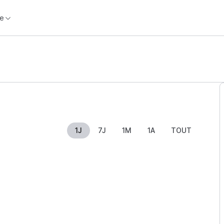
e
1J
7J
1M
1A
TOUT