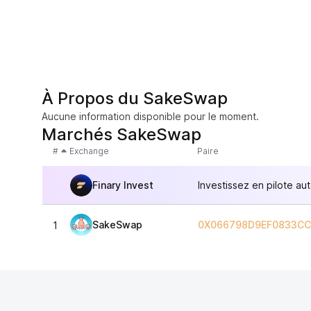
À Propos du SakeSwap
Aucune information disponible pour le moment.
Marchés SakeSwap
#
Exchange
Paire
Finary Invest
Investissez en pilote au
SakeSwap
0X066798D9EF0833CC
1