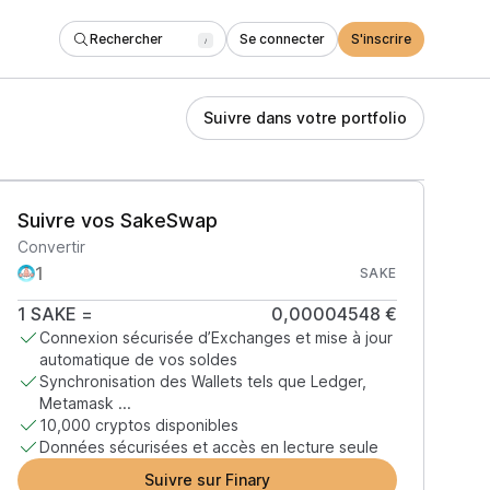
Rechercher
Se connecter
S'inscrire
/
Suivre dans votre portfolio
Suivre vos SakeSwap
Convertir
SAKE
1
SAKE
=
0,00004548 €
Connexion sécurisée d’Exchanges et mise à jour
automatique de vos soldes
Synchronisation des Wallets tels que Ledger,
Metamask ...
10,000 cryptos disponibles
Données sécurisées et accès en lecture seule
Suivre sur Finary