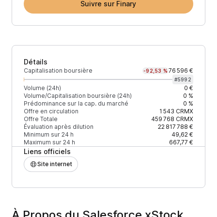
Suivre sur Finary
Détails
Capitalisation boursière
76 596 €
-92,53 %
#
5992
Volume (24h)
0 €
Volume/Capitalisation boursière (24h)
0 %
Prédominance sur la cap. du marché
0 %
Offre en circulation
1 543
CRMX
Offre Totale
459 768
CRMX
Évaluation après dilution
22 817 788 €
Minimum sur 24 h
49,62 €
Maximum sur 24 h
667,77 €
Liens officiels
Site internet
À Propos du Salesforce xStock