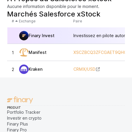
Aucune information disponible pour le moment.
Marchés Salesforce xStock
#
Exchange
Paire
Finary Invest
Investissez en pilote automat
Manifest
XSCZBCQ3ZFCGAET9QHQES
1
Kraken
CRMX
/
USD
2
PRODUIT
Portfolio Tracker
Investir en crypto
Finary Plus
Finary Pro