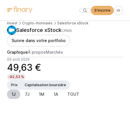
S'inscrire
Invest
Crypto-monnaies
Salesforce xStock
Salesforce xStock
CRMX
Suivre dans votre portfolio
Graphique
À propos
Marchés
09 août 2026
49,63 €
-92,53 %
Prix
Capitalisation boursière
1J
7J
1M
1A
TOUT