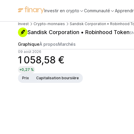
Investir en crypto
Communauté
Apprendr
Invest
Crypto-monnaies
Sandisk Corporation • Robinhood T
Sandisk Corporation • Robinhood Token
S
Graphique
À propos
Marchés
09 août 2026
1 058,58 €
+0,27 %
Prix
Capitalisation boursière