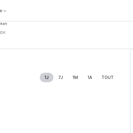
e
oken
NDK
1J
7J
1M
1A
TOUT