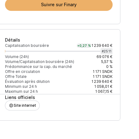
Suivre sur Finary
Détails
Capitalisation boursière
1 239 640 €
+0,27 %
#
2511
Volume (24h)
69 076 €
Volume/Capitalisation boursière (24h)
5,57 %
Prédominance sur la cap. du marché
0 %
Prix
+2% depth
Offre en circulation
1 171
SNDK
Offre Totale
1 171
SNDK
Évaluation après dilution
1 239 640 €
Minimum sur 24 h
1 058,01 €
Maximum sur 24 h
1 067,15 €
Liens officiels
ADD042D716F1D168
1 217,91 $
- $
Site internet
1 218,17 $
60 $
1 210,52 $
392 $