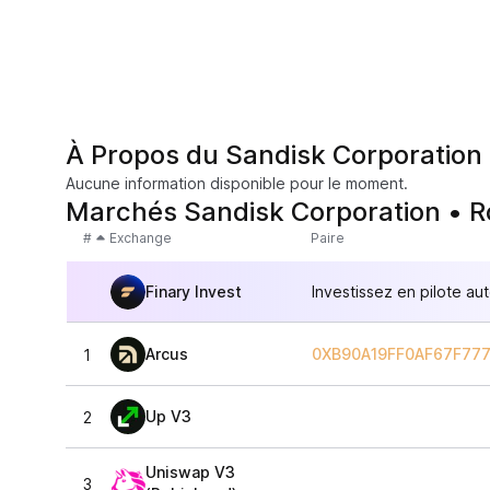
À Propos du Sandisk Corporation
Aucune information disponible pour le moment.
Marchés Sandisk Corporation • 
#
Exchange
Paire
Finary Invest
Investissez en pilote au
Arcus
0XB90A19FF0AF67F77
1
Up V3
2
Uniswap V3
3