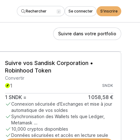
Rechercher
Se connecter
S'inscrire
/
Suivre dans votre portfolio
Suivre vos Sandisk Corporation •
Robinhood Token
Convertir
SNDK
1
SNDK
=
1 058,58 €
Connexion sécurisée d’Exchanges et mise à jour
automatique de vos soldes
Synchronisation des Wallets tels que Ledger,
Metamask ...
10,000 cryptos disponibles
Données sécurisées et accès en lecture seule