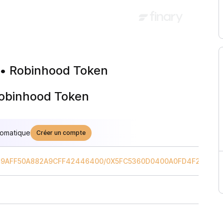
 • Robinhood Token
Robinhood Token
tomatique
Créer un compte
79AFF50A882A9CFF42446400
/
0X5FC5360D0400A0FD4F2AF552