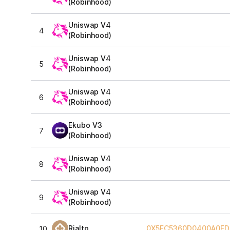
(Robinhood)
Uniswap V4
4
(Robinhood)
Uniswap V4
5
(Robinhood)
Uniswap V4
6
(Robinhood)
Ekubo V3
7
(Robinhood)
Uniswap V4
8
(Robinhood)
Uniswap V4
9
(Robinhood)
Rialto
0X5FC5360D0400A0FD
10