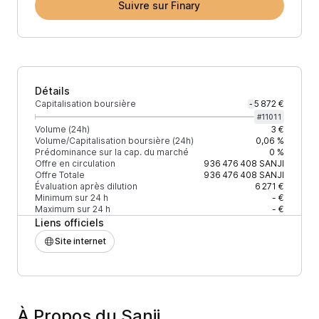
Suivre sur Finary
Détails
Capitalisation boursière
5 872 €
-
#
11011
Volume (24h)
3 €
Volume/Capitalisation boursière (24h)
0,06 %
Prédominance sur la cap. du marché
0 %
Offre en circulation
936 476 408
SANJI
Offre Totale
936 476 408
SANJI
Évaluation après dilution
6 271 €
Minimum sur 24 h
- €
Maximum sur 24 h
- €
Liens officiels
Site internet
À Propos du Sanji