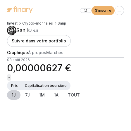
S'inscrire
Invest
Crypto-monnaies
Sanji
Sanji
SANJI
Suivre dans votre portfolio
Graphique
À propos
Marchés
08 août 2026
0,00000627 €
-
Prix
Capitalisation boursière
1J
7J
1M
1A
TOUT