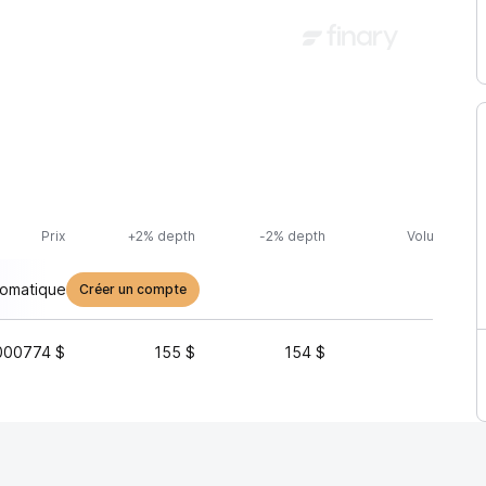
Prix
+2% depth
-2% depth
Volume (24h
tomatique
Créer un compte
000774 $
155 $
154 $
7 