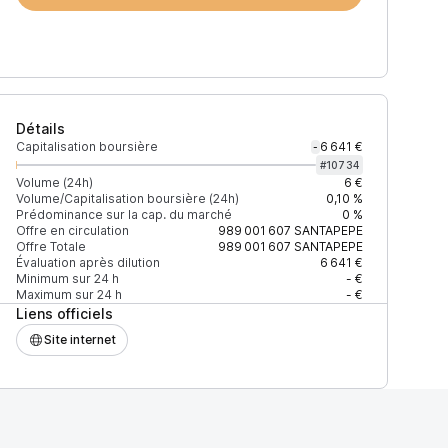
Détails
Capitalisation boursière
6 641 €
-
#
10734
Volume (24h)
6 €
Volume/Capitalisation boursière (24h)
0,10 %
Prédominance sur la cap. du marché
0 %
)
% du volume
Confiance
Mis à jour
Offre en circulation
989 001 607
SANTAPEPE
Offre Totale
989 001 607
SANTAPEPE
Évaluation après dilution
6 641 €
Minimum sur 24 h
- €
Maximum sur 24 h
- €
Liens officiels
$
100 %
Récemment
ÉLEVÉE
Site internet