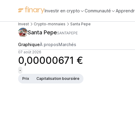
Investir en crypto
Communauté
Apprendr
Invest
Crypto-monnaies
Santa Pepe
Santa Pepe
SANTAPEPE
Graphique
À propos
Marchés
07 août 2026
0,00000671 €
-
Prix
Capitalisation boursière