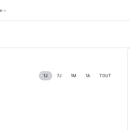
e
1J
7J
1M
1A
TOUT