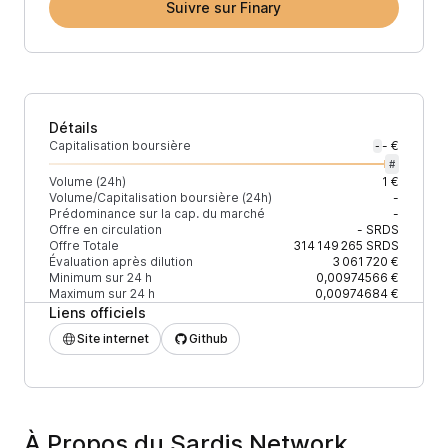
Suivre sur Finary
Détails
Capitalisation boursière
- €
-
#
Volume (24h)
1 €
Volume/Capitalisation boursière (24h)
-
Prédominance sur la cap. du marché
-
Offre en circulation
-
SRDS
Offre Totale
314 149 265
SRDS
Évaluation après dilution
3 061 720 €
Minimum sur 24 h
0,00974566 €
Maximum sur 24 h
0,00974684 €
Liens officiels
Site internet
Github
À Propos du Sardis Network