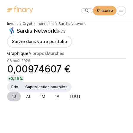
S'inscrire
Invest
Crypto-monnaies
Sardis Network
Sardis Network
SRDS
Suivre dans votre portfolio
Graphique
À propos
Marchés
06 août 2026
0,00974607 €
+0,26 %
Prix
Capitalisation boursière
1J
7J
1M
1A
TOUT