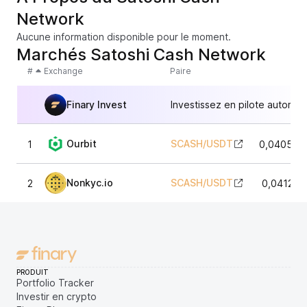
Network
Aucune information disponible pour le moment.
Marchés Satoshi Cash Network
#
Exchange
Paire
Finary Invest
Investissez en pilote automat
Ourbit
SCASH
/
USDT
1
0,040596
Nonkyc.io
SCASH
/
USDT
2
0,041276
PRODUIT
Portfolio Tracker
Investir en crypto