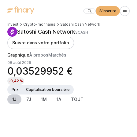
S'inscrire
Invest
Crypto-monnaies
Satoshi Cash Network
Satoshi Cash Network
SCASH
Suivre dans votre portfolio
Graphique
À propos
Marchés
08 août 2026
0,03529952 €
-0,42 %
Prix
Capitalisation boursière
1J
7J
1M
1A
TOUT