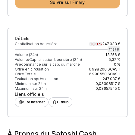
Suivre sur Finary
Détails
Capitalisation boursière
247 033 €
-0,31 %
#
4278
Volume (24h)
13 256 €
Volume/Capitalisation boursière (24h)
5,37 %
Prédominance sur la cap. du marché
0 %
Offre en circulation
6 998 200
SCASH
Offre Totale
6 998 550
SCASH
Évaluation après dilution
247 037 €
Minimum sur 24 h
0,03398517 €
Maximum sur 24 h
0,03657545 €
Liens officiels
Site internet
Github
À Propos du Satoshi Cash