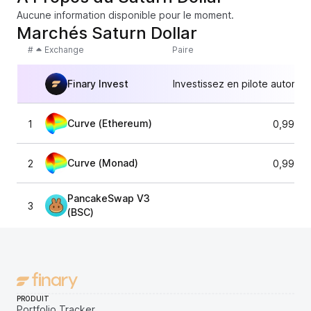
Aucune information disponible pour le moment.
Marchés Saturn Dollar
#
Exchange
Paire
Finary Invest
Investissez en pilote automat
Curve (Ethereum)
1
0,9996
Curve (Monad)
2
0,9997
PancakeSwap V3
3
(BSC)
PRODUIT
Portfolio Tracker