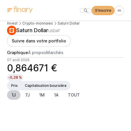
S'inscrire
Invest
Crypto-monnaies
Saturn Dollar
Saturn Dollar
USDAT
Suivre dans votre portfolio
Graphique
À propos
Marchés
07 août 2026
0,864671 €
-0,28 %
Prix
Capitalisation boursière
1J
7J
1M
1A
TOUT