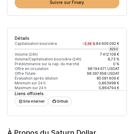
Suivre sur Finary
Détails
Capitalisation boursière
84 906 092 €
-3,38 %
#
260
Volume (24h)
7 412 108 €
Volume/Capitalisation boursière (24h)
8,73 %
Prédominance sur la cap. du marché
0 %
Offre en circulation
98 194 671
USDAT
Offre Totale
98 397 658
USDAT
Évaluation après dilution
85 081 609 €
Minimum sur 24 h
0,863998 €
Maximum sur 24 h
0,864794 €
Liens officiels
Site internet
Github
À Propos du Saturn Dollar