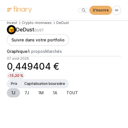
S'inscrire
Invest
Crypto-monnaies
DeDust
DeDust
DUST
Suivre dans votre portfolio
Graphique
À propos
Marchés
07 août 2026
0,449404 €
-15,20 %
Prix
Capitalisation boursière
1J
7J
1M
1A
TOUT