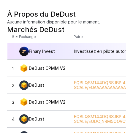
À Propos du DeDust
Aucune information disponible pour le moment.
Marchés DeDust
#
Exchange
Paire
Finary Invest
Investissez en pilote automat
DeDust CPMM V2
1
EQBLQSM144DQ6SJBPI4JJZ
DeDust
2
SCALE
/
EQAAAAAAAAAAAAAA
DeDust CPMM V2
3
EQBLQSM144DQ6SJBPI4JJZ
DeDust
4
SCALE
/
EQDC_NRM5OOVCVQM