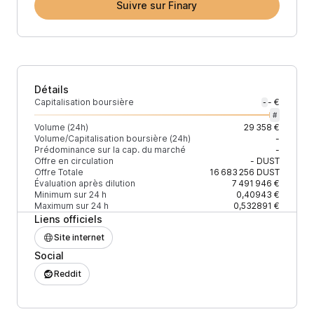
Suivre sur Finary
Détails
Capitalisation boursière
- €
-
#
Volume (24h)
29 358 €
Volume/Capitalisation boursière (24h)
-
Prédominance sur la cap. du marché
-
Offre en circulation
-
DUST
Offre Totale
16 683 256
DUST
Évaluation après dilution
7 491 946 €
Minimum sur 24 h
0,40943 €
Maximum sur 24 h
0,532891 €
Liens officiels
Site internet
Social
Reddit