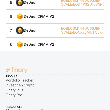
EQBLQSM144DQ6SJBPI4JJZ
DeDust
5
SCALE
/
EQD4P32U10SNNOIA
DeDust CPMM V2
6
EQBLQSM144DQ6SJBPI4JJZ
DeDust
7
SCALE
/
EQCXE6MUTQJKFNGF
DeDust CPMM V2
8
PRODUIT
Portfolio Tracker
Investir en crypto
Finary Plus
Finary Pro
RESSOURCES