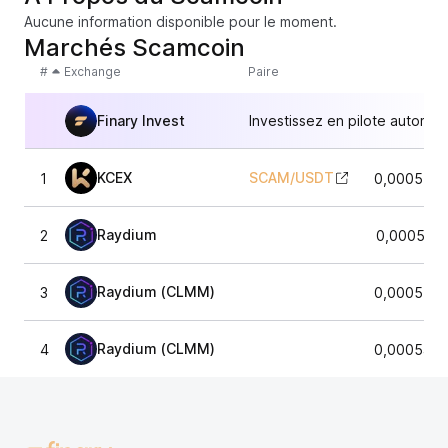
Aucune information disponible pour le moment.
Marchés Scamcoin
#
Exchange
Paire
Finary Invest
Investissez en pilote automat
KCEX
SCAM
/
USDT
1
0,0005566
Raydium
2
0,0005536
Raydium (CLMM)
3
0,0005540
Raydium (CLMM)
4
0,0005459