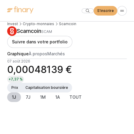
S'inscrire
Invest
Crypto-monnaies
Scamcoin
Scamcoin
SCAM
Suivre dans votre portfolio
Graphique
À propos
Marchés
07 août 2026
0,00048139 €
+7,37 %
Prix
Capitalisation boursière
1J
7J
1M
1A
TOUT