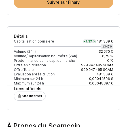
Suivre sur Finary
Détails
Capitalisation boursière
481 369 €
+7,37 %
#
3479
Volume (24h)
32 670 €
Volume/Capitalisation boursière (24h)
6,79 %
Prédominance sur la cap. du marché
0 %
Offre en circulation
999 947 495
SCAM
Offre Totale
999 947 495
SCAM
Évaluation après dilution
481 369 €
Minimum sur 24 h
0,00044506 €
Maximum sur 24 h
0,00048397 €
Liens officiels
Site internet
À Propos du Scamcoin