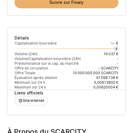
Suivre sur Finary
Détails
Capitalisation boursière
- €
-
#
Volume (24h)
19 037 €
Volume/Capitalisation boursière (24h)
-
Prédominance sur la cap. du marché
-
Offre en circulation
-
SCARCITY
Offre Totale
10 000 000 000
SCARCITY
Évaluation après dilution
61 598 738 €
Minimum sur 24 h
0,00613802 €
Maximum sur 24 h
0,00620004 €
Liens officiels
Site internet
À Propos du SCARCITY