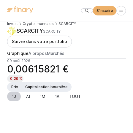
S'inscrire
Invest
Crypto-monnaies
SCARCITY
SCARCITY
SCARCITY
Suivre dans votre portfolio
Graphique
À propos
Marchés
09 août 2026
0,00615821 €
-0,29 %
Prix
Capitalisation boursière
1J
7J
1M
1A
TOUT