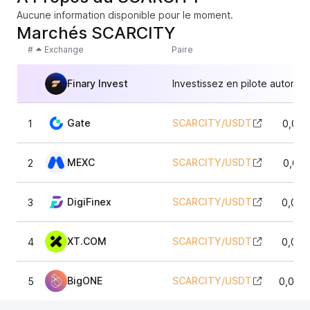
Aucune information disponible pour le moment.
Marchés SCARCITY
#
Exchange
Paire
Finary Invest
Investissez en pilote automat
Gate
SCARCITY
/
USDT
1
0,007
MEXC
SCARCITY
/
USDT
2
0,007
DigiFinex
SCARCITY
/
USDT
3
0,007
XT.COM
SCARCITY
/
USDT
4
0,007
BigONE
SCARCITY
/
USDT
5
0,006