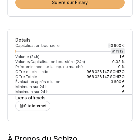
Suivre sur Finary
Détails
Capitalisation boursière
3 600 €
-
#
11912
Volume (24h)
1 €
Volume/Capitalisation boursière (24h)
0,03 %
Prédominance sur la cap. du marché
0 %
Offre en circulation
968 026 147
SCHIZO
Offre Totale
968 026 147
SCHIZO
Évaluation après dilution
3 600 €
Minimum sur 24 h
- €
Maximum sur 24 h
- €
Liens officiels
Site internet
À Propos du Schizo