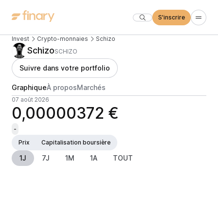
S'inscrire
Invest
Crypto-monnaies
Schizo
Schizo
SCHIZO
Suivre dans votre portfolio
Graphique
À propos
Marchés
07 août 2026
0,00000372 €
-
Prix
Capitalisation boursière
1J
7J
1M
1A
TOUT