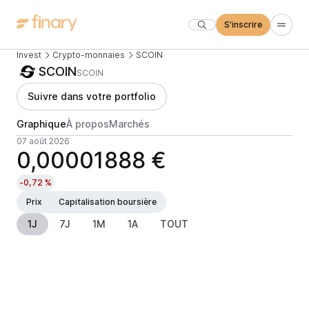
S'inscrire
Invest
Crypto-monnaies
SCOIN
SCOIN
SCOIN
Suivre dans votre portfolio
Graphique
À propos
Marchés
07 août 2026
0,00001888 €
-0,72 %
Prix
Capitalisation boursière
1J
7J
1M
1A
TOUT