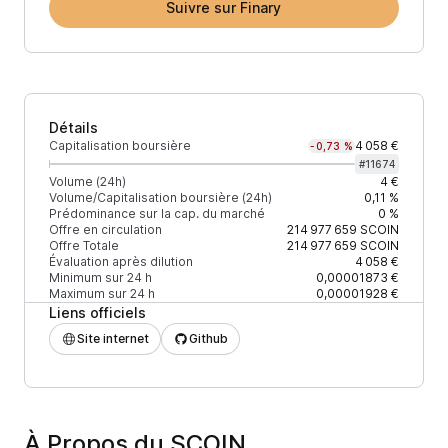
Suivre sur Finary
Détails
Capitalisation boursière
4 058 €
-0,73 %
#
11674
Volume (24h)
4 €
Volume/Capitalisation boursière (24h)
0,11 %
Prédominance sur la cap. du marché
0 %
Offre en circulation
214 977 659
SCOIN
Offre Totale
214 977 659
SCOIN
Évaluation après dilution
4 058 €
Minimum sur 24 h
0,00001873 €
Maximum sur 24 h
0,00001928 €
Liens officiels
Site internet
Github
À Propos du SCOIN