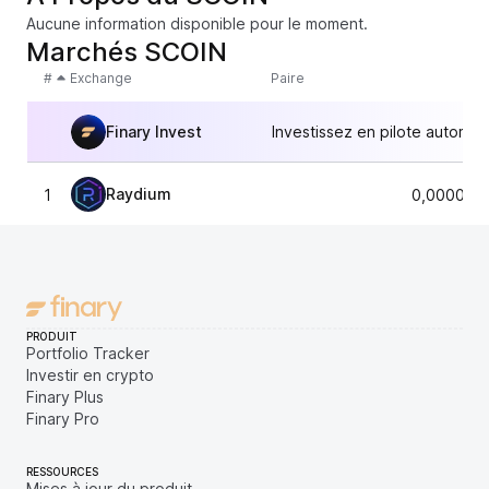
Aucune information disponible pour le moment.
Marchés SCOIN
#
Exchange
Paire
Finary Invest
Investissez en pilote automat
Raydium
1
0,000021
PRODUIT
Portfolio Tracker
Investir en crypto
Finary Plus
Finary Pro
RESSOURCES
Mises à jour du produit