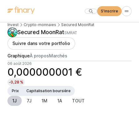
S'inscrire
Invest
Crypto-monnaies
Secured MoonRat
Secured MoonRat
SMRAT
Suivre dans votre portfolio
Graphique
À propos
Marchés
06 août 2026
0,000000001 €
-0,28 %
Prix
Capitalisation boursière
1J
7J
1M
1A
TOUT