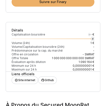
Suivre sur Finary
Détails
Capitalisation boursière
- €
-
#
Volume (24h)
1 €
Volume/Capitalisation boursière (24h)
-
Prédominance sur la cap. du marché
-
Offre en circulation
-
SMRAT
Offre Totale
1 000 000 000 000 000
SMRAT
Évaluation après dilution
1 090 164 €
Minimum sur 24 h
0,000000001 €
Maximum sur 24 h
0,000000001 €
Liens officiels
Site internet
Github
À Propos du Secured MoonRat