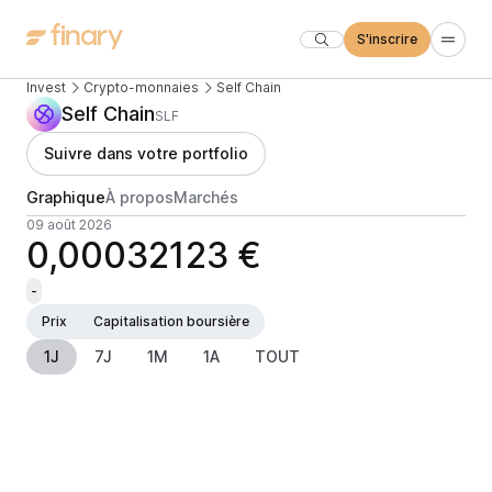
S'inscrire
Invest
Crypto-monnaies
Self Chain
Self Chain
SLF
Suivre dans votre portfolio
Graphique
À propos
Marchés
09 août 2026
0,00032123 €
-
Prix
Capitalisation boursière
1J
7J
1M
1A
TOUT