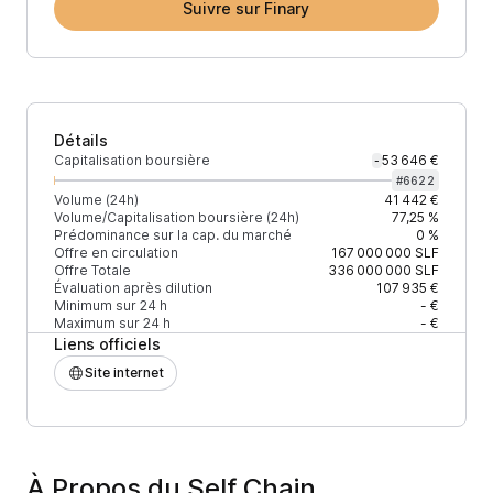
Suivre sur Finary
Détails
Capitalisation boursière
53 646 €
-
#
6622
Volume (24h)
41 442 €
Volume/Capitalisation boursière (24h)
77,25 %
Prédominance sur la cap. du marché
0 %
Offre en circulation
167 000 000
SLF
Offre Totale
336 000 000
SLF
Évaluation après dilution
107 935 €
Minimum sur 24 h
- €
Maximum sur 24 h
- €
Liens officiels
Site internet
À Propos du Self Chain