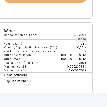
Détails
Capitalisation boursière
23 759 €
-
#
8098
Volume (24h)
21 €
Volume/Capitalisation boursière (24h)
0,09 %
Prédominance sur la cap. du marché
0 %
)
% du volume
Confiance
Mis à jour
Offre en circulation
100 000 000
SETAI
Offre Totale
100 000 000
SETAI
Évaluation après dilution
23 759 €
Minimum sur 24 h
0,00023753 €
Maximum sur 24 h
0,0002376 €
Liens officiels
$
100 %
Récemment
ÉLEVÉE
Site internet