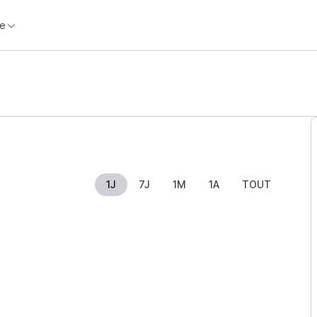
e
1J
7J
1M
1A
TOUT