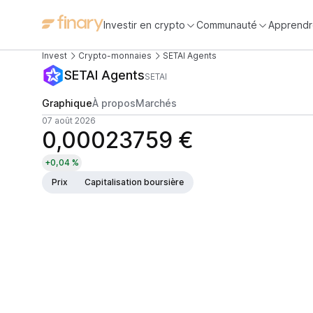
Investir en crypto
Communauté
Apprendr
Invest
Crypto-monnaies
SETAI Agents
SETAI Agents
SETAI
Graphique
À propos
Marchés
07 août 2026
0,00023759 €
+0,04 %
Prix
Capitalisation boursière