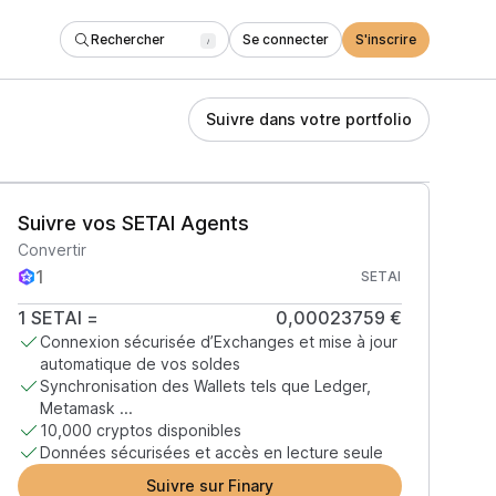
Rechercher
Se connecter
S'inscrire
/
Suivre dans votre portfolio
Suivre vos SETAI Agents
Convertir
SETAI
1
SETAI
=
0,00023759 €
Connexion sécurisée d’Exchanges et mise à jour
automatique de vos soldes
Synchronisation des Wallets tels que Ledger,
Metamask ...
10,000 cryptos disponibles
Données sécurisées et accès en lecture seule
Suivre sur Finary