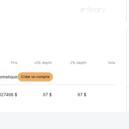
Prix
+2% depth
-2% depth
Volume (24h
tomatique
Créer un compte
027468 $
97 $
97 $
25 