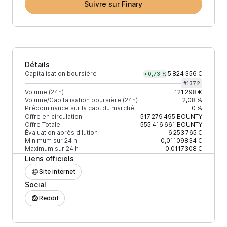
Suivre sur Finary
Détails
Capitalisation boursière
5 824 356 €
+0,73 %
#
1372
Volume (24h)
121 298 €
Volume/Capitalisation boursière (24h)
2,08 %
Prédominance sur la cap. du marché
0 %
Offre en circulation
517 279 495
BOUNTY
Offre Totale
555 416 661
BOUNTY
Évaluation après dilution
6 253 765 €
Minimum sur 24 h
0,01109834 €
Maximum sur 24 h
0,0117308 €
Liens officiels
Site internet
Social
Reddit