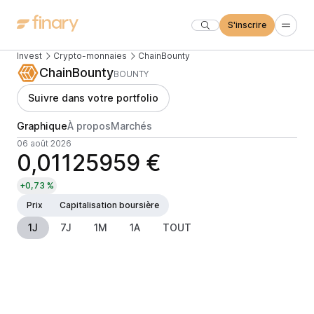
S'inscrire
Invest
Crypto-monnaies
ChainBounty
ChainBounty
BOUNTY
Suivre dans votre portfolio
Graphique
À propos
Marchés
06 août 2026
0,01125959 €
+0,73 %
Prix
Capitalisation boursière
1J
7J
1M
1A
TOUT