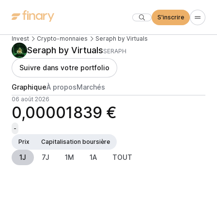
S'inscrire
Invest
Crypto-monnaies
Seraph by Virtuals
Seraph by Virtuals
SERAPH
Suivre dans votre portfolio
Graphique
À propos
Marchés
06 août 2026
0,00001839 €
-
Prix
Capitalisation boursière
1J
7J
1M
1A
TOUT