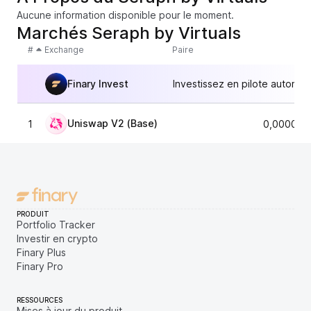
Aucune information disponible pour le moment.
Marchés Seraph by Virtuals
#
Exchange
Paire
Finary Invest
Investissez en pilote automat
Uniswap V2 (Base)
1
0,000021
PRODUIT
Portfolio Tracker
Investir en crypto
Finary Plus
Finary Pro
RESSOURCES
Mises à jour du produit