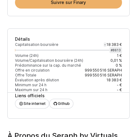
Suivre sur Finary
Détails
Capitalisation boursière
18 383 €
-
#
8613
Volume (24h)
1 €
Volume/Capitalisation boursière (24h)
0,01 %
Prédominance sur la cap. du marché
0 %
Offre en circulation
999 550 516
SERAPH
Offre Totale
999 550 516
SERAPH
Évaluation après dilution
18 383 €
Minimum sur 24 h
- €
Maximum sur 24 h
- €
Liens officiels
Site internet
Github
À Propos du Seraph by Virtuals