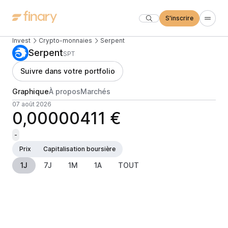
S'inscrire
Invest
Crypto-monnaies
Serpent
Serpent
SPT
Suivre dans votre portfolio
Graphique
À propos
Marchés
07 août 2026
0,00000411 €
-
Prix
Capitalisation boursière
1J
7J
1M
1A
TOUT