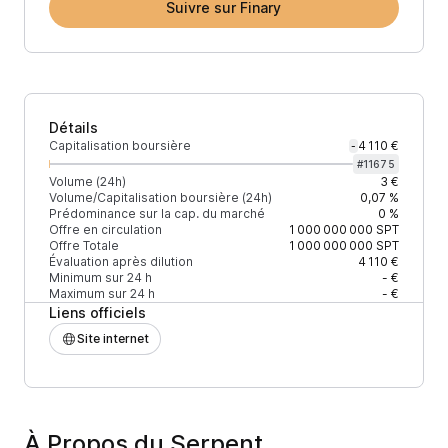
Suivre sur Finary
Détails
Capitalisation boursière
4 110 €
-
#
11675
Volume (24h)
3 €
Volume/Capitalisation boursière (24h)
0,07 %
Prédominance sur la cap. du marché
0 %
Offre en circulation
1 000 000 000
SPT
Offre Totale
1 000 000 000
SPT
Évaluation après dilution
4 110 €
Minimum sur 24 h
- €
Maximum sur 24 h
- €
Liens officiels
Site internet
À Propos du Serpent