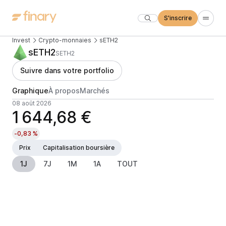
S'inscrire
Invest
Crypto-monnaies
sETH2
sETH2
SETH2
Suivre dans votre portfolio
Graphique
À propos
Marchés
08 août 2026
1 644,68 €
-0,83 %
Prix
Capitalisation boursière
1J
7J
1M
1A
TOUT