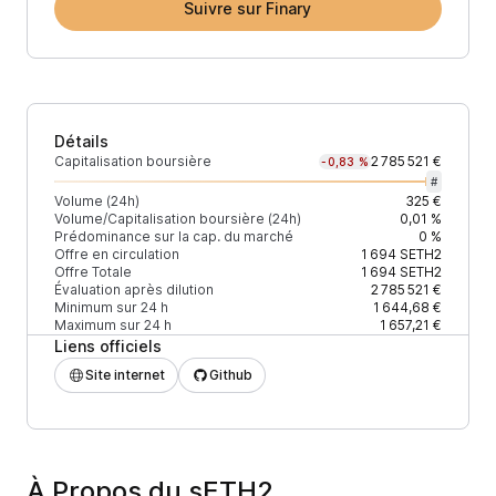
Suivre sur Finary
Détails
Capitalisation boursière
2 785 521 €
-0,83 %
#
Volume (24h)
325 €
Volume/Capitalisation boursière (24h)
0,01 %
Prédominance sur la cap. du marché
0 %
Offre en circulation
1 694
SETH2
Offre Totale
1 694
SETH2
Évaluation après dilution
2 785 521 €
Minimum sur 24 h
1 644,68 €
Maximum sur 24 h
1 657,21 €
Liens officiels
Site internet
Github
À Propos du sETH2