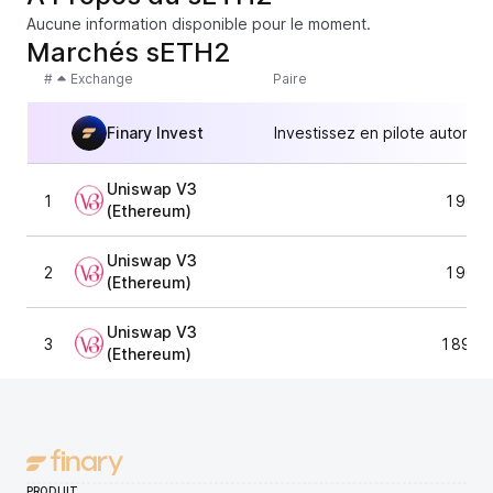
Aucune information disponible pour le moment.
Marchés sETH2
#
Exchange
Paire
Finary Invest
Investissez en pilote automat
Uniswap V3
1
1 901,
(Ethereum)
Uniswap V3
2
1 901,
(Ethereum)
Uniswap V3
3
1 890,
(Ethereum)
PRODUIT