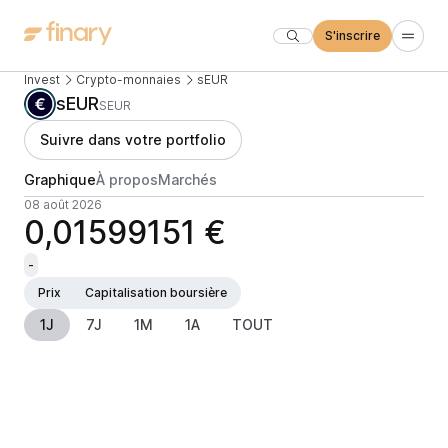
S'inscrire
Invest
Crypto-monnaies
sEUR
sEUR
SEUR
Suivre dans votre portfolio
Graphique
À propos
Marchés
08 août 2026
0,01599151 €
-
Prix
Capitalisation boursière
1J
7J
1M
1A
TOUT