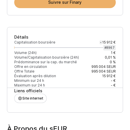
Suivre sur Finary
Détails
Capitalisation boursière
15 912 €
-
#
8967
Volume (24h)
1 €
Volume/Capitalisation boursière (24h)
0,01 %
Prédominance sur la cap. du marché
0 %
Offre en circulation
995 004
SEUR
Offre Totale
995 004
SEUR
Évaluation après dilution
15 912 €
Minimum sur 24 h
- €
Maximum sur 24 h
- €
Liens officiels
Site internet
À Propos du sEUR