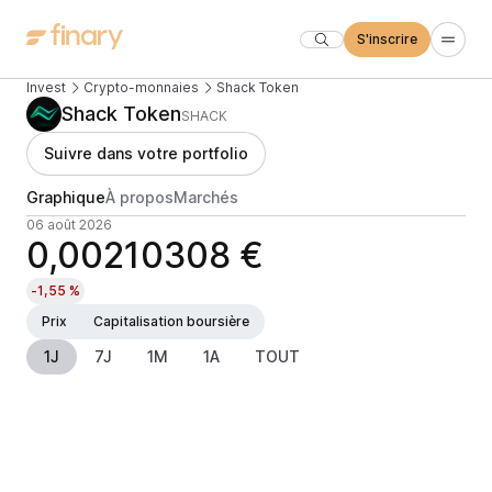
S'inscrire
Invest
Crypto-monnaies
Shack Token
Shack Token
SHACK
Suivre dans votre portfolio
Graphique
À propos
Marchés
06 août 2026
0,00210308 €
-1,55 %
Prix
Capitalisation boursière
1J
7J
1M
1A
TOUT