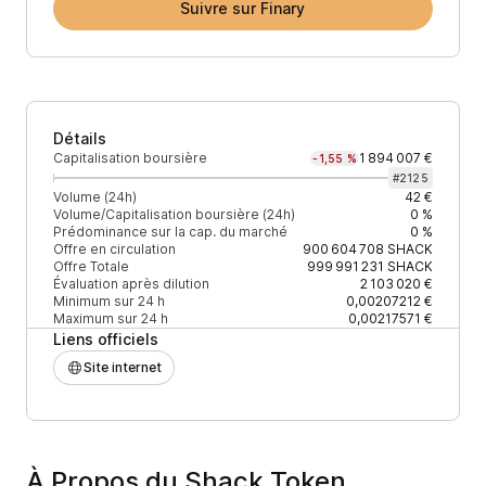
Suivre sur Finary
Détails
Capitalisation boursière
1 894 007 €
-1,55 %
#
2125
Volume (24h)
42 €
Volume/Capitalisation boursière (24h)
0 %
Prédominance sur la cap. du marché
0 %
Offre en circulation
900 604 708
SHACK
Offre Totale
999 991 231
SHACK
Évaluation après dilution
2 103 020 €
Minimum sur 24 h
0,00207212 €
Maximum sur 24 h
0,00217571 €
Liens officiels
Site internet
À Propos du Shack Token