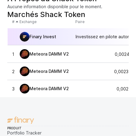
Aucune information disponible pour le moment.
Marchés Shack Token
#
Exchange
Paire
Finary Invest
Investissez en pilote automat
Meteora DAMM V2
1
0,002422
Meteora DAMM V2
2
0,0023788
Meteora DAMM V2
3
0,002407
PRODUIT
Portfolio Tracker