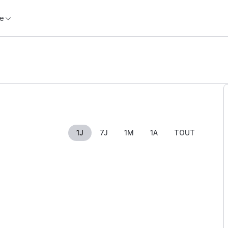
e
1J
7J
1M
1A
TOUT