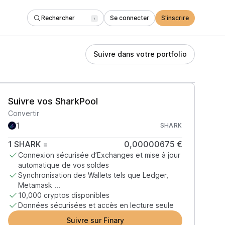
Rechercher
Se connecter
S'inscrire
/
Suivre dans votre portfolio
Suivre vos SharkPool
Convertir
SHARK
1
SHARK
=
0,00000675 €
Connexion sécurisée d’Exchanges et mise à jour
automatique de vos soldes
Synchronisation des Wallets tels que Ledger,
Metamask ...
10,000 cryptos disponibles
Données sécurisées et accès en lecture seule
Suivre sur Finary