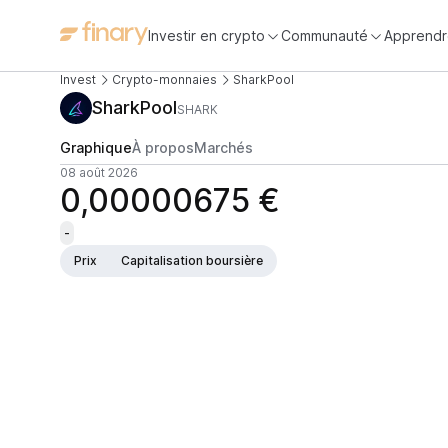
Investir en crypto
Communauté
Apprendr
Invest
Crypto-monnaies
SharkPool
SharkPool
SHARK
Graphique
À propos
Marchés
08 août 2026
0,00000675 €
-
Prix
Capitalisation boursière