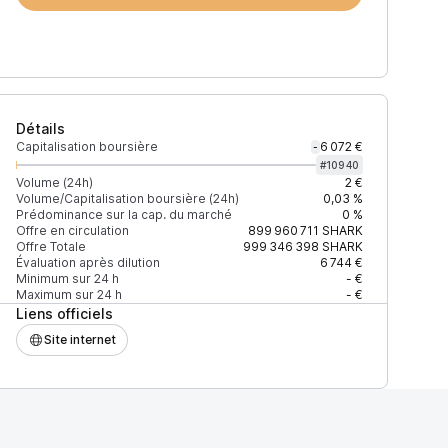
Détails
Capitalisation boursière
6 072 €
-
#
10940
Volume (24h)
2 €
Volume/Capitalisation boursière (24h)
0,03 %
Prédominance sur la cap. du marché
0 %
)
% du volume
Confiance
Mis à jour
Offre en circulation
899 960 711
SHARK
Offre Totale
999 346 398
SHARK
Évaluation après dilution
6 744 €
Minimum sur 24 h
- €
Maximum sur 24 h
- €
Liens officiels
$
100 %
Récemment
ÉLEVÉE
Site internet