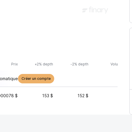
Prix
+2% depth
-2% depth
Volume (24h
tomatique
Créer un compte
000078 $
153 $
152 $
2 