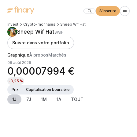
S'inscrire
Invest
Crypto-monnaies
Sheep Wif Hat
Sheep Wif Hat
SWIF
Suivre dans votre portfolio
Graphique
À propos
Marchés
06 août 2026
0,00007994 €
-3,25 %
Prix
Capitalisation boursière
1J
7J
1M
1A
TOUT