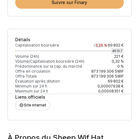
Suivre sur Finary
Détails
Capitalisation boursière
69 802 €
-3,25 %
#
6107
Volume (24h)
221 €
Volume/Capitalisation boursière (24h)
0,32 %
Prédominance sur la cap. du marché
0 %
Offre en circulation
873 199 306
SWIF
Offre Totale
873 199 306
SWIF
Évaluation après dilution
69 802 €
Minimum sur 24 h
0,00007938 €
Maximum sur 24 h
0,00008351 €
Liens officiels
Site internet
À Propos du Sheep Wif Hat